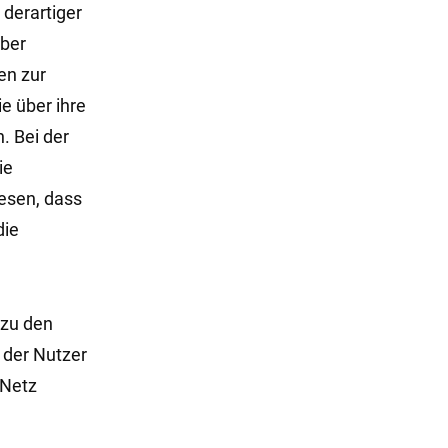
 derartiger
iber
en zur
ie über ihre
. Bei der
ie
iesen, dass
die
 zu den
 der Nutzer
 Netz