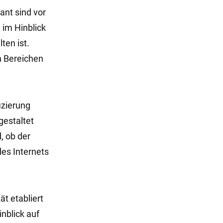
sant sind vor
 im Hinblick
ten ist.
n Bereichen
izierung
gestaltet
, ob der
des Internets
t etabliert
inblick auf