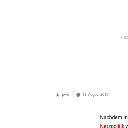
Zum
Inhalt
springen
HOM
Veröffentlicht
pwb
13. August 2010
von
Nachdem Inn
Netzpolitik
v