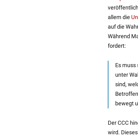
veröffentlic
allem die
Un
auf die Wah
Während Mai
fordert:
Es muss s
unter Wa
sind, wel
Betroffen
bewegt un
Der CCC hin
wird. Dieses