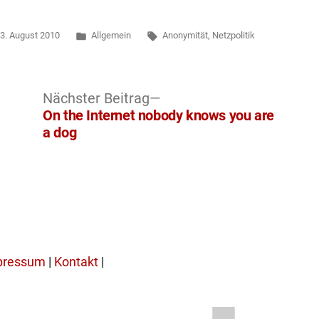
t
Veröffentlicht
Schlagwörter:
3. August 2010
Allgemein
Anonymität
,
Netzpolitik
in
er
Nächster
Nächster Beitrag
Beitrag:
On the Internet nobody knows you are
a dog
pressum
|
Kontakt
|