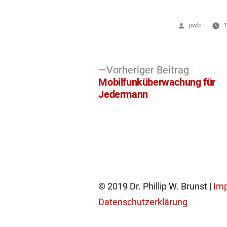
Veröffentlich
pwb
1
von
Vorherig
Vorheriger Beitrag
Beitragsnavigation
Beitrag:
Mobilfunküberwachung für
Jedermann
© 2019 Dr. Phillip W. Brunst |
Im
Datenschutzerklärung