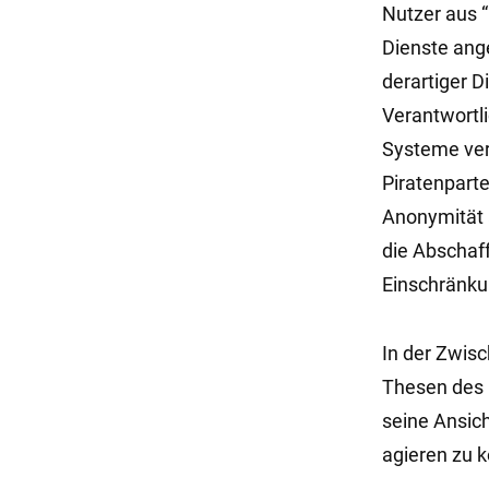
Nutzer aus “
Dienste ange
derartiger D
Verantwortli
Systeme ver
Piratenparte
Anonymität a
die Abschaf
Einschränku
In der Zwisc
Thesen des 
seine Ansic
agieren zu k