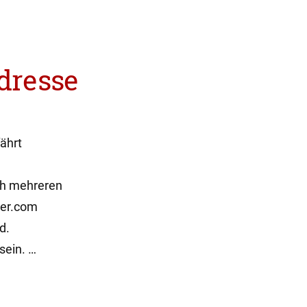
dresse
ährt
ch mehreren
der.com
d.
sein. …