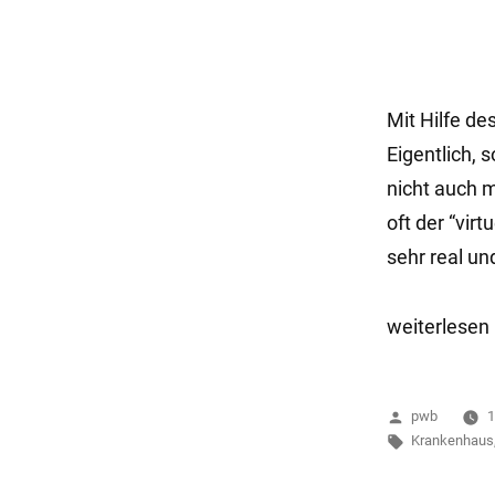
Mit Hilfe de
Eigentlich, s
nicht auch m
oft der “vir
sehr real un
„Virtueller
weiterlesen
Mord“
Veröffentlich
pwb
1
von
Schlagwörter
Krankenhaus