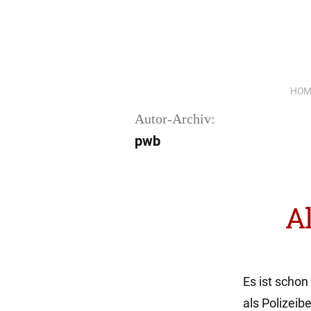
Zum
Inhalt
springen
HOM
Autor-Archiv:
pwb
Al
Es ist scho
als Polizei