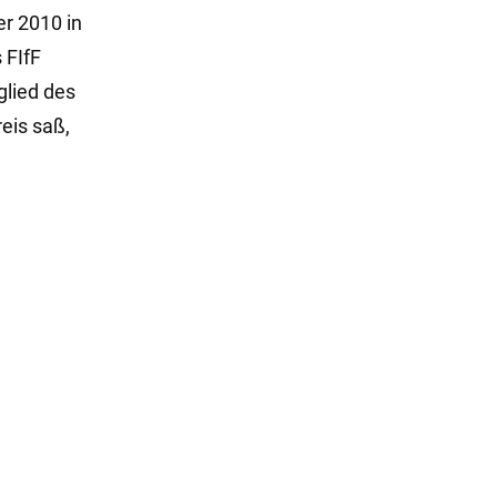
r 2010 in
 FIfF
glied des
eis saß,