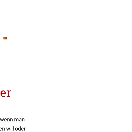
fer
e, wenn man
n will oder