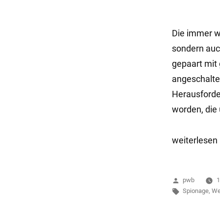
Die immer we
sondern auc
gepaart mit 
angeschalte
Herausforder
worden, die
„Das
weiterlesen
Leben
der
Veröffentlich
pwb
1
Anderen“
von
Schlagwörter
Spionage
,
W