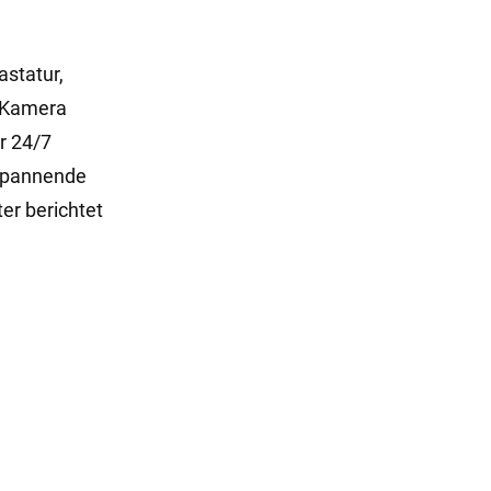
astatur,
) Kamera
r 24/7
 spannende
ter berichtet