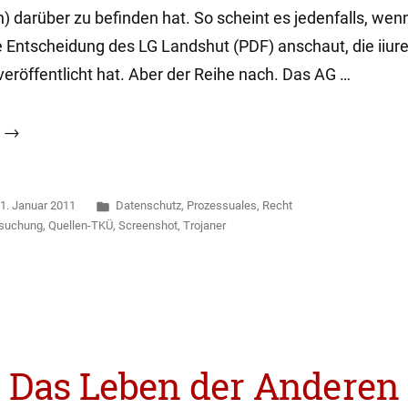
in) darüber zu befinden hat. So scheint es jedenfalls, we
e Entscheidung des LG Landshut (PDF) anschaut, die iiure
eröffentlicht hat. Aber der Reihe nach. Das AG …
t
Veröffentlicht
1. Januar 2011
Datenschutz
,
Prozessuales
,
Recht
:
in
hsuchung
,
Quellen-TKÜ
,
Screenshot
,
Trojaner
Das Leben der Anderen