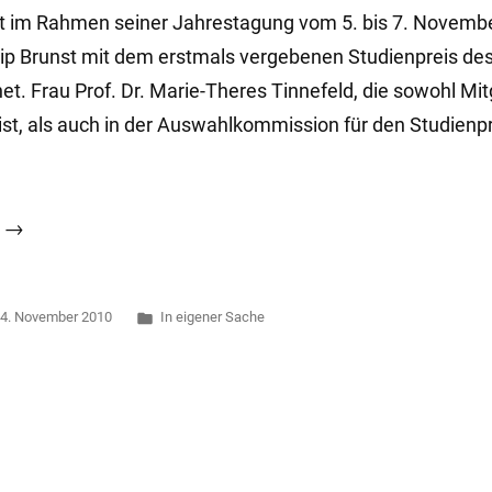
hat im Rahmen seiner Jahrestagung vom 5. bis 7. Novembe
llip Brunst mit dem erstmals vergebenen Studienpreis des
t. Frau Prof. Dr. Marie-Theres Tinnefeld, die sowohl Mit
 ist, als auch in der Auswahlkommission für den Studienpr
t
Veröffentlicht
4. November 2010
In eigener Sache
in
“