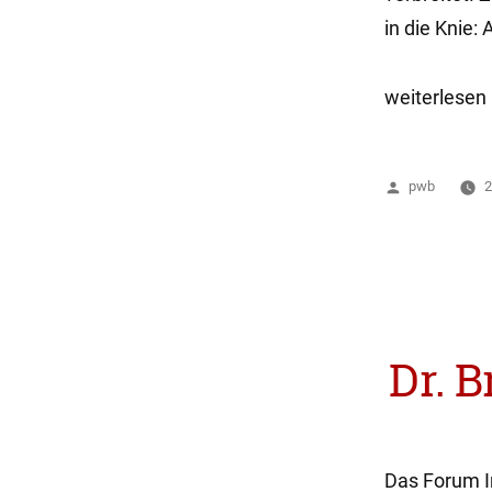
in die Knie:
„Phrack
weiterlesen
is
back!“
Veröffentlich
pwb
2
von
Dr. B
Das Forum I