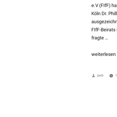
e.V (FIfF) 
Köln Dr. Phi
ausgezeichne
FIfF-Beirats
fragte …
„Dr.
weiterlesen
Brunst
erhält
Veröffentlich
pwb
1
FifF-
von
Studienpreis