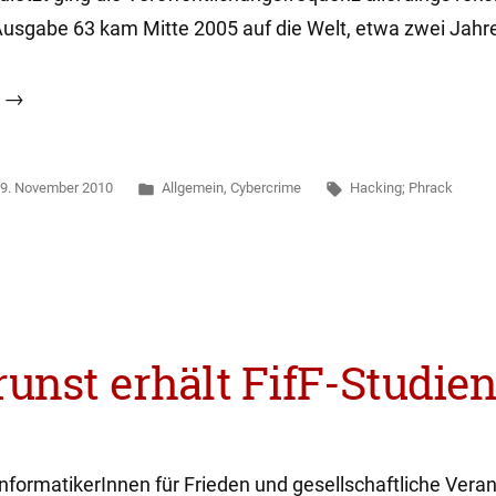
 Ausgabe 63 kam Mitte 2005 auf die Welt, etwa zwei Jahr
t
Veröffentlicht
Schlagwörter:
9. November 2010
Allgemein
,
Cybercrime
Hacking; Phrack
in
runst erhält FifF-Studie
nformatikerInnen für Frieden und gesellschaftliche Vera