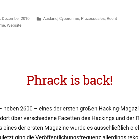
t
Veröffentlicht
. Dezember 2010
Ausland
,
Cybercrime
,
Prozessuales
,
Recht
:
in
hme
,
Website
Phrack is back!
– neben 2600 – eines der ersten großen Hacking-Magazi
dort über verschiedene Facetten des Hackings und der IT
ls eines der ersten Magazine wurde es ausschließlich ele
Zuletzt ging die Veröffentlichungsfrequenz allerdings rek