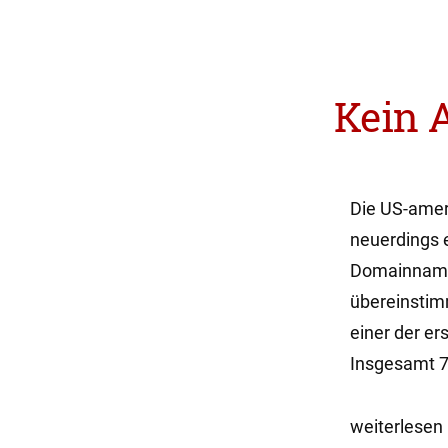
Kein 
Die US-amer
neuerdings 
Domainname
übereinstimm
einer der er
Insgesamt 75
„Kein
weiterlesen