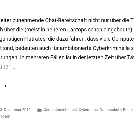
iter zunehmende Chat-Bereitschaft nicht nur über die T
h über die (meist in neueren Laptops schon eingebaute
günstigen Flatrates, die dazu führen, dass viele Compute
t sind, bedeuten auch für ambitionierte Cyberkriminelle
ungen. In mehreren Fällen ist in der letzten Zeit über Tä
 über …
t
Veröffentlicht
3. Dezember 2010
Computersicherheit
,
Cybercrime
,
Datenschutz
,
Recht
:
in
ebcam