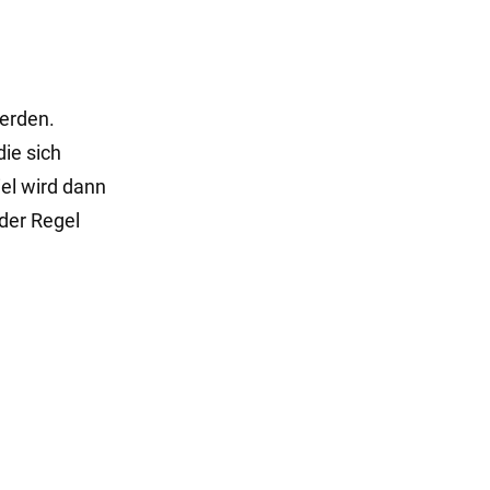
werden.
die sich
iel wird dann
 der Regel