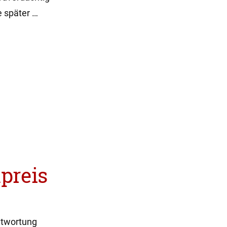
e später …
npreis
ntwortung