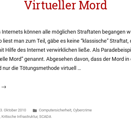
Virtueller Mord
s Internets können alle möglichen Straftaten begangen 
o liest man zum Teil, gäbe es keine “klassische” Straftat, 
it Hilfe des Internet verwirklichen ließe. Als Paradebeisp
tuelle Mord” genannt. Abgesehen davon, dass der Mord in
d nur die Tötungsmethode virtuell …
t
Veröffentlicht
3. Oktober 2010
Computersicherheit
,
Cybercrime
:
in
,
Kritische Infrastruktur
,
SCADA