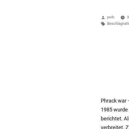
Anschluss
unter
Veröffentlich
pwb
3
dieser
von
Schlagwörter
Beschlagna
Adresse“
Phrack war 
1985 wurde 
berichtet. A
verbreitet. 