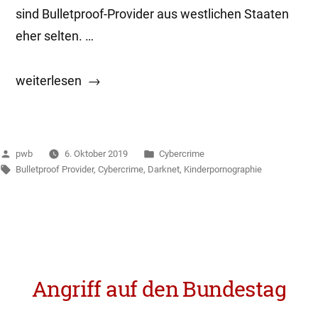
sind Bulletproof-Provider aus westlichen Staaten
eher selten. …
„Bulletproof
weiterlesen
Provider
in
Deutschland“
Veröffentlicht
Veröffentlicht
pwb
6. Oktober 2019
Cybercrime
von
Schlagwörter:
in
Bulletproof Provider
,
Cybercrime
,
Darknet
,
Kinderpornographie
Angriff auf den Bundestag