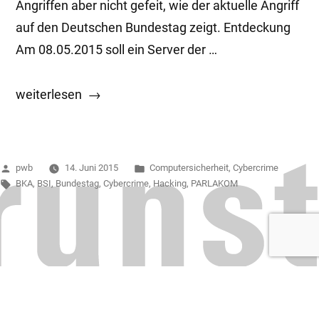
Angriffen aber nicht gefeit, wie der aktuelle Angriff
auf den Deutschen Bundestag zeigt. Entdeckung
Am 08.05.2015 soll ein Server der …
„Angriff
weiterlesen
auf
den
Bundestag“
Veröffentlicht
Veröffentlicht
pwb
14. Juni 2015
Computersicherheit
,
Cybercrime
von
Schlagwörter:
in
BKA
,
BSI
,
Bundestag
,
Cybercrime
,
Hacking
,
PARLAKOM
Digitale Strafen