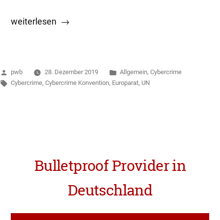
„Benötigen
weiterlesen
wir
eine
UN-
Veröffentlicht
Veröffentlicht
pwb
28. Dezember 2019
Allgemein
,
Cybercrime
Konvention
von
Schlagwörter:
in
Cybercrime
,
Cybercrime Konvention
,
Europarat
,
UN
gegen
Computerkriminalität?“
Bulletproof Provider in
Deutschland